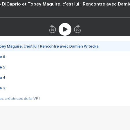
 DiCaprio et Tobey Maguire, c'est lui ! Rencontre avec Dam
bey Maguire, c'est lui ! Rencontre avec Damien Witecka
e 6
e 5
e 4
e 3
s créatrices de la VF !
e 2
e 1
e Mektoub My Love arrive enfin ! Rencontre avec Shaïn Boumedine et Sal