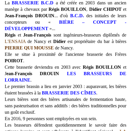
La
BRASSERIE B.C.D
a été créée en 2003 dans un ancien
manège à chevaux par
Régis
BOUILLON
,
Didier
CHIPOT
et
Jean-François
DROUIN
... d'où
B.C.D.
des initiales de leurs
concepteurs
ou «
BIÈRE
–
CONCEPT
-
DÉVELOPPEMENT
»...
Régis
et
Jean-François
sont ingénieurs-brasseurs diplômés de
L'ENSAIA
de Nancy et
Didier
est propriétaire du bar à bières
PIERRE QUI MOUSSE
de Nancy.
Elle se situe à proximité de l'ancienne brasserie des Frères
POIROT
.
Cette brasserie deviendra en 2003 avec
Régis
BOUILLON
et
J
ean-François DROUIN
LES BRASSEURS DE
LORRAINE
.
Le premier brassin a lieu en janvier 2003 : auparavant, les bières
étaient brassées à la
BRASSERIE
DES
CÎMES
.
Leurs bières sont des bières artisanales de fermentation haute,
sans pasteurisation et sans additifs : des bières traditionnelles pour
un goût exclusif.
En 2016, 9 personnes sont employées en son sein.
Les brasseurs défendent quotidiennement le savoir faire des