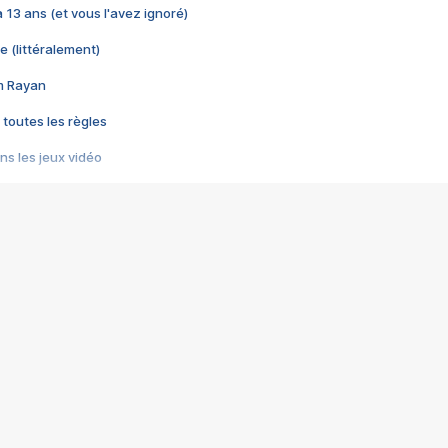
 a 13 ans (et vous l'avez ignoré)
e (littéralement)
im Rayan
 toutes les règles
s les jeux vidéo
us choquant de Rockstar ? - Le scandale BULLY
e plus moche de Steam
du RÊVE tourne au CAUCHEMAR
pendant 8 heures
it… à tort
umiliés par un jeu vidéo
ire - Final Fantasy 8
ti un empire - Age of Empires