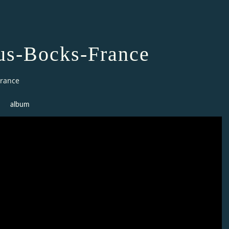
us-Bocks-France
France
album