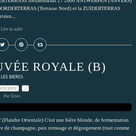
OORDERTERRASS Jordaenskaai 27 2000 ANTWERPEN (ANVERS)
la NOORDERTERRAS (Terrasse Nord) et la ZUIDERTERRAS
istes...
Lire la suite
VÉE ROYALE (B)
LES BIERES
9.01.2013
…
Par Dom
re Orientale) C'est une bière blonde, de fermentation
vure de champagne, puis remuage et dégorgement (tout comme