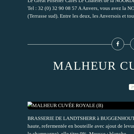
Le Great Pilsener Cafes Le Châtelet de la N
Tel : 32 (0) 32 90 08 57 A Anvers, vous avez 
(Terrasse sud). Entre les deux, les Anversois et tour
MALHEUR CU
2
BRASSERIE DE LANDTSHERR à BUGGENHOUT (Fland
haute, refermentée en bouteille avec ajout de le
le champagne), elle titre 9%. Mousse : blanche,...