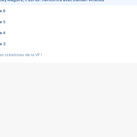
e 6
e 5
e 4
e 3
s créatrices de la VF !
e 2
e 1
e Mektoub My Love arrive enfin ! Rencontre avec Shaïn Boumedine et Sal
i : après Toni en famille
elle réalise le bouleversant Dites lui que je l'aime
ais ! Rencontre autour de Vie privée de Rebecca Zlotowski
 de Marguerite, Grave... Rencontre avec Ella Rumpf