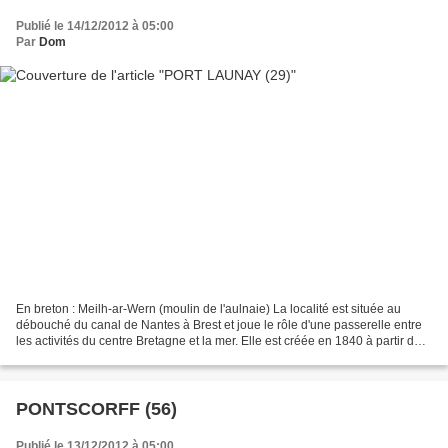
Publié le 14/12/2012 à 05:00
Par
Dom
En breton : Meilh-ar-Wern (moulin de l'aulnaie) La localité est située au
débouché du canal de Nantes à Brest et joue le rôle d'une passerelle entre
les activités du centre Bretagne et la mer. Elle est créée en 1840 à partir de
Châteaulin et Saint-Ségal....
PONTSCORFF (56)
Publié le 13/12/2012 à 05:00