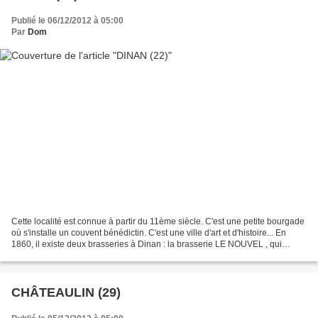
Publié le 06/12/2012 à 05:00
Par
Dom
Cette localité est connue à partir du 11ème siècle. C'est une petite bourgade
où s'installe un couvent bénédictin. C'est une ville d'art et d'histoire... En
1860, il existe deux brasseries à Dinan : la brasserie LE NOUVEL , qui
emploie trois personne...
CHÂTEAULIN (29)