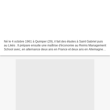
Né le 4 octobre 1961 à Quimper (29), il fait des études à Saint Gabriel puis
au Likès . Il prépare ensuite une maîtrise d'économie au Reims Management
School avec, en alternance deux ans en France et deux ans en Allemagne.
A l'issue de son service militaire,...