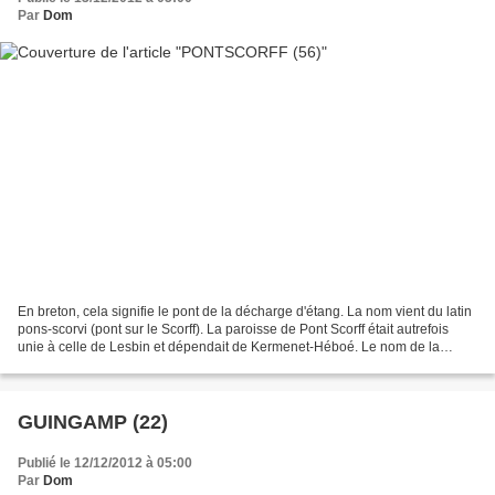
Par
Dom
En breton, cela signifie le pont de la décharge d'étang. La nom vient du latin
pons-scorvi (pont sur le Scorff). La paroisse de Pont Scorff était autrefois
unie à celle de Lesbin et dépendait de Kermenet-Héboé. Le nom de la
localité est cité pour la première...
GUINGAMP (22)
Publié le 12/12/2012 à 05:00
Par
Dom