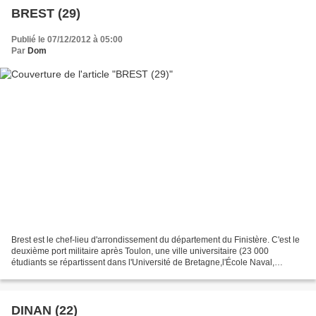
BREST (29)
Publié le 07/12/2012 à 05:00
Par
Dom
Brest est le chef-lieu d'arrondissement du département du Finistère. C'est le
deuxième port militaire après Toulon, une ville universitaire (23 000
étudiants se répartissent dans l'Université de Bretagne,l'École Naval,
Télécom Bretagne, l'ENTSA...) et...
DINAN (22)