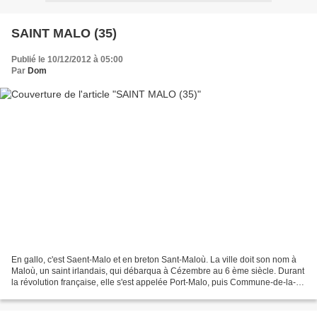
SAINT MALO (35)
Publié le 10/12/2012 à 05:00
Par
Dom
En gallo, c'est Saent-Malo et en breton Sant-Maloù. La ville doit son nom à
Maloù, un saint irlandais, qui débarqua à Cézembre au 6 ème siècle. Durant
la révolution française, elle s'est appelée Port-Malo, puis Commune-de-la-
Victoire et enfin Mont-Mamet....