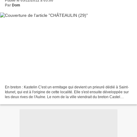
Publié le 05/12/2012 à 05:00
Par
Dom
En breton : Kastelin C'est un ermitage qui devient un prieuré dédié à Saint-
Idunet, qui est à l'origine de cette localité. Elle s'est ensuite développée sur
les deux rives de l'Aulne. Le nom de la ville viendrait du breton Castel
(château) et de l'ancien...