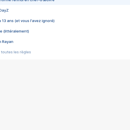
 DayZ
 a 13 ans (et vous l'avez ignoré)
e (littéralement)
im Rayan
 toutes les règles
s les jeux vidéo
us choquant de Rockstar ? - Le scandale BULLY
e plus moche de Steam
du RÊVE tourne au CAUCHEMAR
pendant 8 heures
it… à tort
umiliés par un jeu vidéo