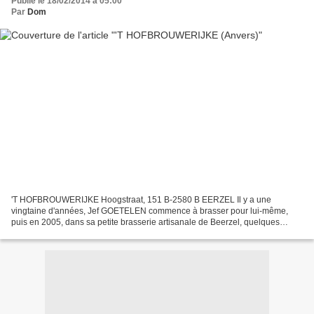
Publié le 18/02/2014 à 05:00
Par
Dom
'T HOFBROUWERIJKE Hoogstraat, 151 B-2580 B EERZEL Il y a une
vingtaine d'années, Jef GOETELEN commence à brasser pour lui-même,
puis en 2005, dans sa petite brasserie artisanale de Beerzel, quelques
bières pour les clubs, hôtels, pubs ou restaurants locaux...