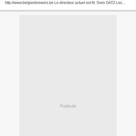
http://www.belgianbrewers.be Le directeur actuel est M. Sven GATZ Les
premières maisons en pierres de la Grand Place...
Publicité