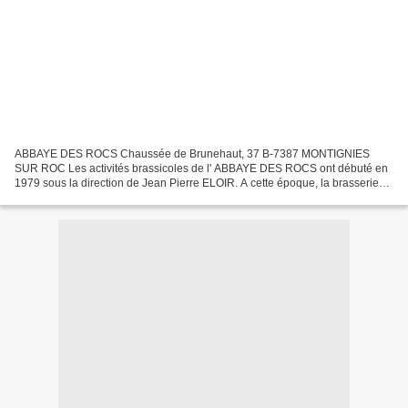
ABBAYE DES ROCS Chaussée de Brunehaut, 37 B-7387 MONTIGNIES
SUR ROC Les activités brassicoles de l' ABBAYE DES ROCS ont débuté en
1979 sous la direction de Jean Pierre ELOIR. A cette époque, la brasserie
produisait 50 litres tous les 15 jours... Jean...