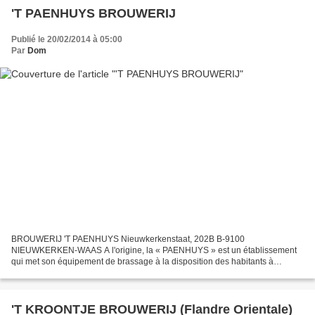
'T PAENHUYS BROUWERIJ
Publié le 20/02/2014 à 05:00
Par
Dom
BROUWERIJ 'T PAENHUYS Nieuwkerkenstaat, 202B B-9100
NIEUWKERKEN-WAAS A l'origine, la « PAENHUYS » est un établissement
qui met son équipement de brassage à la disposition des habitants à
l'occasion de fêtes, de mariage... Elle est également appelée «...
'T KROONTJE BROUWERIJ (Flandre Orientale)