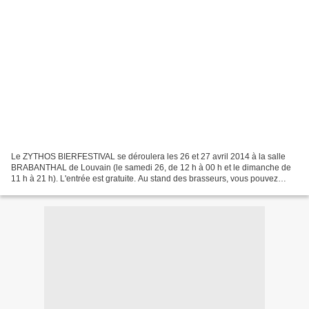
Le ZYTHOS BIERFESTIVAL se déroulera les 26 et 27 avril 2014 à la salle
BRABANTHAL de Louvain (le samedi 26, de 12 h à 00 h et le dimanche de
11 h à 21 h). L'entrée est gratuite. Au stand des brasseurs, vous pouvez
déguster les bières grâce à des jetons...