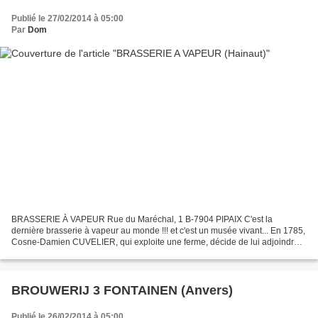
Publié le 27/02/2014 à 05:00
Par
Dom
BRASSERIE À VAPEUR Rue du Maréchal, 1 B-7904 PIPAIX C'est la
dernière brasserie à vapeur au monde !!! et c'est un musée vivant... En 1785,
Cosne-Damien CUVELIER, qui exploite une ferme, décide de lui adjoindre
une brasserie. A cette époque, le travail...
BROUWERIJ 3 FONTAINEN (Anvers)
Publié le 26/02/2014 à 05:00