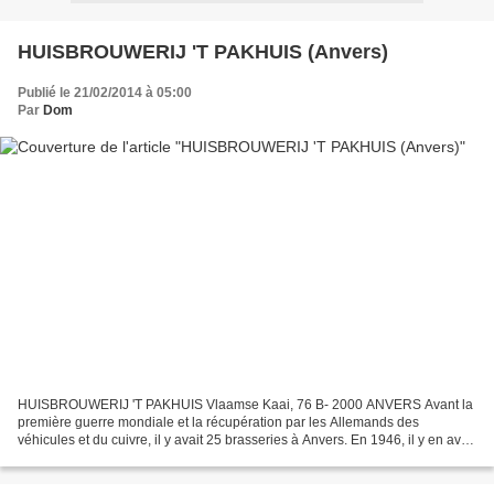
HUISBROUWERIJ 'T PAKHUIS (Anvers)
Publié le 21/02/2014 à 05:00
Par
Dom
HUISBROUWERIJ 'T PAKHUIS Vlaamse Kaai, 76 B- 2000 ANVERS Avant la
première guerre mondiale et la récupération par les Allemands des
véhicules et du cuivre, il y avait 25 brasseries à Anvers. En 1946, il y en avait
de nouveau 27, qui disparurent bien vite....