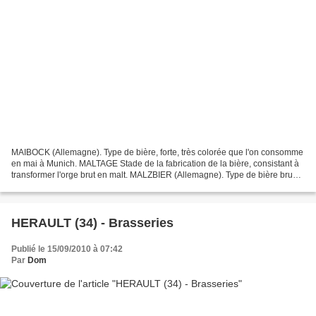
MAIBOCK (Allemagne). Type de bière, forte, très colorée que l'on consomme
en mai à Munich. MALTAGE Stade de la fabrication de la bière, consistant à
transformer l'orge brut en malt. MALZBIER (Allemagne). Type de bière brune,
de fermentation haute, titrant...
HERAULT (34) - Brasseries
Publié le 15/09/2010 à 07:42
Par
Dom