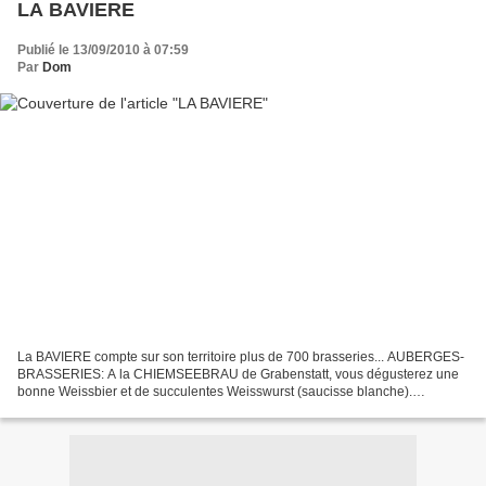
LA BAVIERE
Publié le 13/09/2010 à 07:59
Par
Dom
La BAVIERE compte sur son territoire plus de 700 brasseries... AUBERGES-
BRASSERIES: A la CHIEMSEEBRAU de Grabenstatt, vous dégusterez une
bonne Weissbier et de succulentes Weisswurst (saucisse blanche).
BIERSTUBEN: Le Bierstub (bistrot)allemand possède...