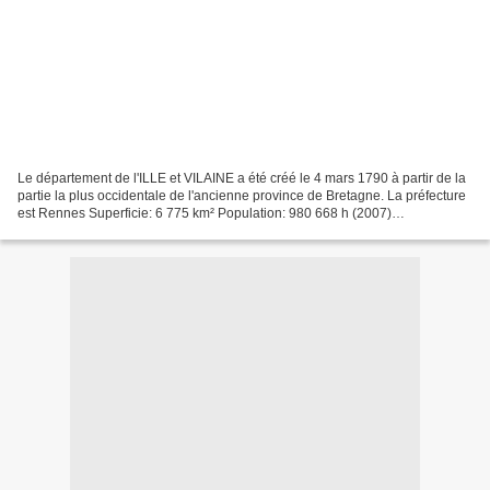
Le département de l'ILLE et VILAINE a été créé le 4 mars 1790 à partir de la
partie la plus occidentale de l'ancienne province de Bretagne. La préfecture
est Rennes Superficie: 6 775 km² Population: 980 668 h (2007)
BRASSERIES BRASSERIE SAINTE COLOMBNE...