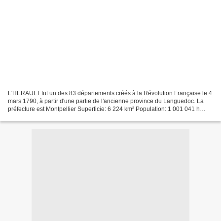
L'HERAULT fut un des 83 départements créés à la Révolution Française le 4
mars 1790, à partir d'une partie de l'ancienne province du Languedoc. La
préfecture est Montpellier Superficie: 6 224 km² Population: 1 001 041 h
(2007) BRASSERIES BRASSERIE D'OC...