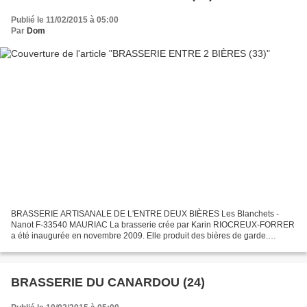
Publié le 11/02/2015 à 05:00
Par
Dom
BRASSERIE ARTISANALE DE L'ENTRE DEUX BIÈRES Les Blanchets -
Nanot F-33540 MAURIAC La brasserie crée par Karin RIOCREUX-FORRER
a été inaugurée en novembre 2009. Elle produit des bières de garde.
BLANCHE PALOMBE, bière blanche de type witbier, titrant 5%....
BRASSERIE DU CANARDOU (24)