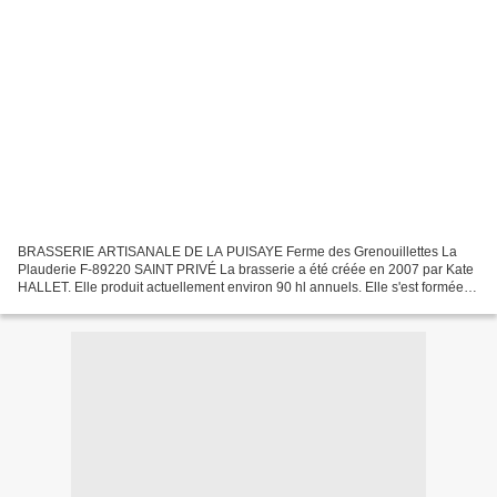
BRASSERIE ARTISANALE DE LA PUISAYE Ferme des Grenouillettes La
Plauderie F-89220 SAINT PRIVÉ La brasserie a été créée en 2007 par Kate
HALLET. Elle produit actuellement environ 90 hl annuels. Elle s'est formée
dans la région nancéienne, à côté du Musée...