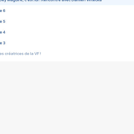
e 6
e 5
e 4
e 3
s créatrices de la VF !
e 2
e 1
e Mektoub My Love arrive enfin ! Rencontre avec Shaïn Boumedine et Sal
i : après Toni en famille
elle réalise le bouleversant Dites lui que je l'aime
ais ! Rencontre autour de Vie privée de Rebecca Zlotowski
 de Marguerite, Grave... Rencontre avec Ella Rumpf