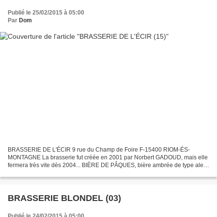
Publié le 25/02/2015 à 05:00
Par
Dom
BRASSERIE DE L'ÉCIR 9 rue du Champ de Foire F-15400 RIOM-ÉS-
MONTAGNE La brasserie fut créée en 2001 par Norbert GADOUD, mais elle
fermera très vite dès 2004... BIÈRE DE PÂQUES, bière ambrée de type ale
de garde, titrant 6,2%. PASTOURÈLA AMBRÉE, bière...
BRASSERIE BLONDEL (03)
Publié le 24/02/2015 à 05:00