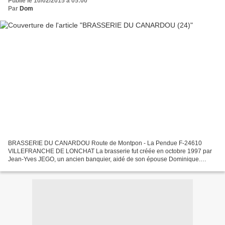
Publié le 10/02/2015 à 05:00
Par
Dom
BRASSERIE DU CANARDOU Route de Montpon - La Pendue F-24610
VILLEFRANCHE DE LONCHAT La brasserie fut créée en octobre 1997 par
Jean-Yves JEGO, un ancien banquier, aidé de son épouse Dominique.
Toutes leurs bières sont bio, non filtrées. AL'AVEN, bière...