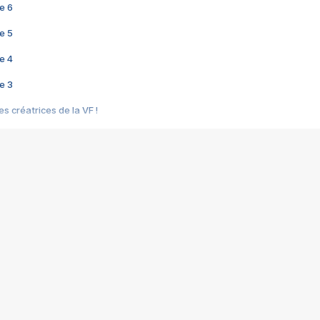
e 6
e 5
e 4
e 3
s créatrices de la VF !
e 2
e 1
e Mektoub My Love arrive enfin ! Rencontre avec Shaïn Boumedine et Sal
i : après Toni en famille
elle réalise le bouleversant Dites lui que je l'aime
ais ! Rencontre autour de Vie privée de Rebecca Zlotowski
 de Marguerite, Grave... Rencontre avec Ella Rumpf
 Les Rêveurs, un film intime sur la santé mentale