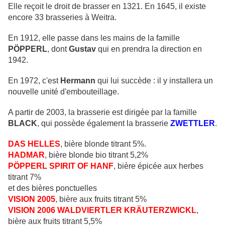
Elle reçoit le droit de brasser en 1321. En 1645, il existe
encore 33 brasseries à Weitra.
En 1912, elle passe dans les mains de la famille
PÖPPERL
, dont
Gustav
qui en prendra la direction en
1942.
En 1972, c'est
Hermann
qui lui succède : il y installera un
nouvelle unité d'embouteillage.
A partir de 2003, la brasserie est dirigée par la famille
BLACK
, qui possède également la brasserie
ZWETTLER
.
DAS
HELLES
, bière blonde titrant 5%.
HADMAR
, bière blonde bio titrant 5,2%
PÖPPERL SPIRIT OF HANF
, bière épicée aux herbes
titrant 7%
et des bières ponctuelles
VISION 2005
, bière aux fruits titrant 5%
VISION 2006 WALDVIERTLER KRÄUTERZWICKL
,
bière aux fruits titrant 5,5%