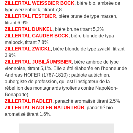
ZILLERTAL
WEISSBIER
BOCK
, bière bio, ambrée de
type weizenbock, titrant 7,8
ZILLERTAL
FESTBIER
, bière brune de type märzen,
titrant 6,9%
ZILLERTAL
DUNKEL
, bière brune titrant 5,2%
ZILLERTAL
GAUDER
BOCK
, bière blonde de typa
maibock, titrant 7,8%
ZILLERTAL
ZWICKL
, bière blonde de type zwickl, titrant
3,9%
ZILLERTAL
JUBILÄUMSBIER
, bière ambrée de type
viennoise, titrant 5,1%. Elle a été élaborée en l'honneur de
Andreas HOFER (1767-1810) : patriote autrichien,
aubergiste de profession, qui est l'instigateur de la
rébellion des montagnards tyroliens contre Napoléon-
Bonaparte)
ZILLERTAL
RADLER
, panaché aromatisé titrant 2,5%
ZILLERTAL
RADLER
NATURTRÜB
, panaché bio
aromatisé titrant 1,6%.