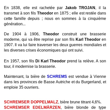
En 1838, elle est rachetée par
Jakob TROJAN
, il la
transmet à son fils
Theodor
en 1875 ; elle est restée dans
cette famille depuis ; nous en sommes à la cinquième
génération...
De 1904 à 1906,
Theodor
construit une brasserie
moderne, qui va être reprise par son fils
Karl
Theodor
en
1907. Il va lui faire traverser les deux guerres mondiales et
les diverses crises économiques qui ont suivi.
En 1957, son fils
Di
Karl
Theodor
prend la relève. A son
tour, il modernise la brasserie.
Maintenant, la bière de
SCHREMS
est vendue à Vienne
dans les provinces de Basse Autriche et du Burgerland, et
emploie 35 ouvriers.
SCHREMSER DOPPELMALZ
, bière brune titrant 4,6%.
SCHREMSER EDELMÄRZEN
, bière blonde de type