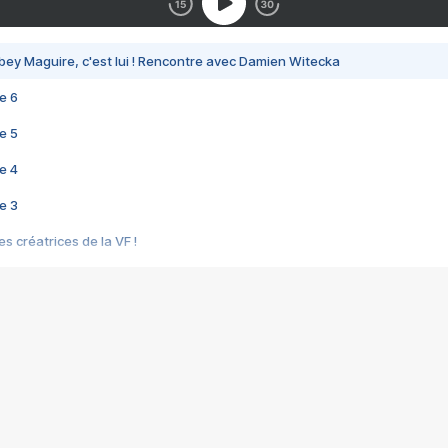
bey Maguire, c'est lui ! Rencontre avec Damien Witecka
e 6
e 5
e 4
e 3
s créatrices de la VF !
e 2
e 1
e Mektoub My Love arrive enfin ! Rencontre avec Shaïn Boumedine et Sal
i : après Toni en famille
elle réalise le bouleversant Dites lui que je l'aime