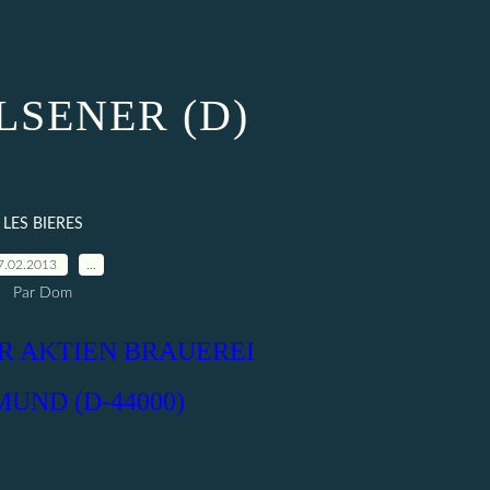
LSENER (D)
LES BIERES
7.02.2013
…
Par Dom
 AKTIEN BRAUEREI
UND (D-44000)