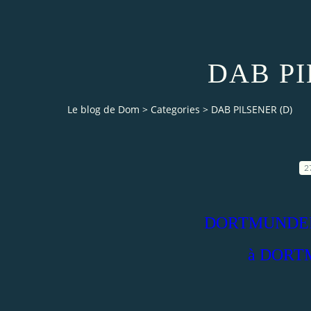
DAB PI
Le blog de Dom
>
Categories
>
DAB PILSENER (D)
2
DORTMUNDER
à DORTM