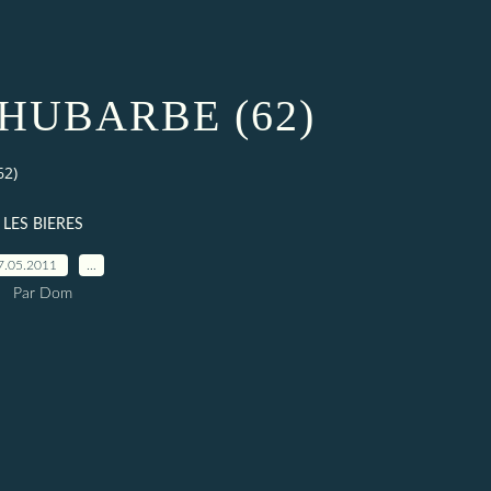
RHUBARBE (62)
62)
LES BIERES
7.05.2011
…
Par Dom