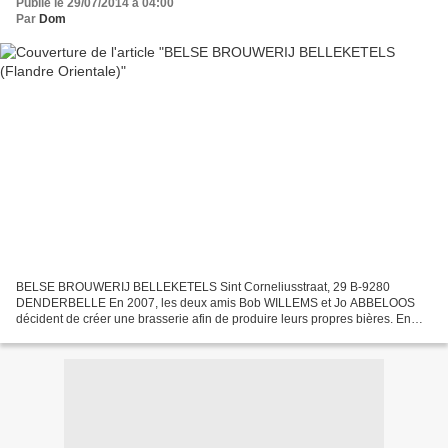
Publié le 29/07/2014 à 04:00
Par
Dom
BELSE BROUWERIJ BELLEKETELS Sint Corneliusstraat, 29 B-9280
DENDERBELLE En 2007, les deux amis Bob WILLEMS et Jo ABBELOOS
décident de créer une brasserie afin de produire leurs propres bières. En
2010, Jo obtient son diplôme de brasseur après avoir suivi...