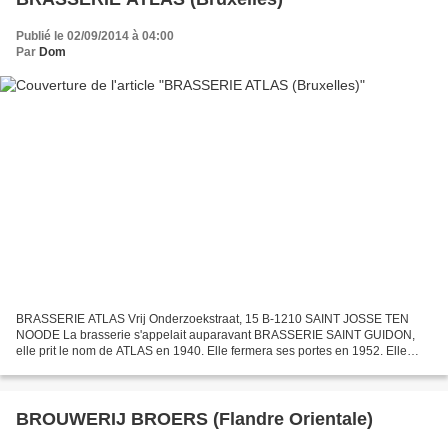
Publié le 02/09/2014 à 04:00
Par
Dom
BRASSERIE ATLAS Vrij Onderzoekstraat, 15 B-1210 SAINT JOSSE TEN
NOODE La brasserie s'appelait auparavant BRASSERIE SAINT GUIDON,
elle prit le nom de ATLAS en 1940. Elle fermera ses portes en 1952. Elle
était dirigée par Joseph AERTS et son fils. EXPORT...
BROUWERIJ BROERS (Flandre Orientale)