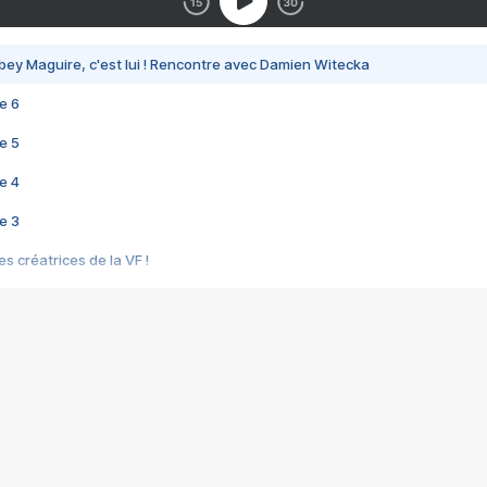
bey Maguire, c'est lui ! Rencontre avec Damien Witecka
e 6
e 5
e 4
e 3
s créatrices de la VF !
e 2
e 1
e Mektoub My Love arrive enfin ! Rencontre avec Shaïn Boumedine et Sal
i : après Toni en famille
elle réalise le bouleversant Dites lui que je l'aime