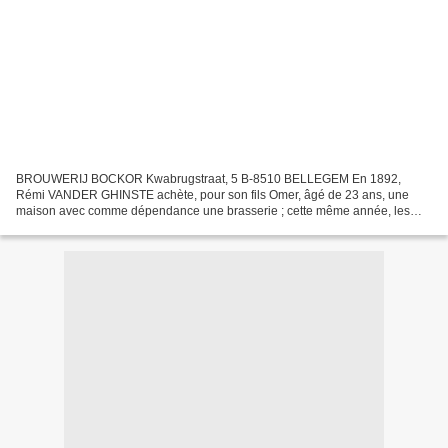
BROUWERIJ BOCKOR Kwabrugstraat, 5 B-8510 BELLEGEM En 1892,
Rémi VANDER GHINSTE achète, pour son fils Omer, âgé de 23 ans, une
maison avec comme dépendance une brasserie ; cette même année, les
premiers barils de OUDEN TRIPEL sortent de la brasserie. La...