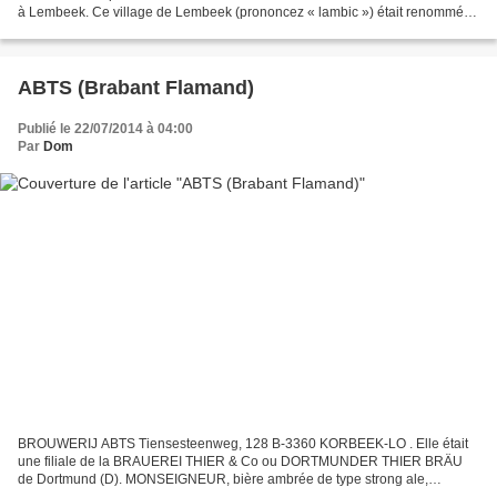
à Lembeek. Ce village de Lembeek (prononcez « lambic ») était renommé
pour ses distillateurs et, suite aux nombreuses...
ABTS (Brabant Flamand)
Publié le 22/07/2014 à 04:00
Par
Dom
BROUWERIJ ABTS Tiensesteenweg, 128 B-3360 KORBEEK-LO . Elle était
une filiale de la BRAUEREI THIER & Co ou DORTMUNDER THIER BRÄU
de Dortmund (D). MONSEIGNEUR, bière ambrée de type strong ale,
refermentée en bouteille, titrant 8%.