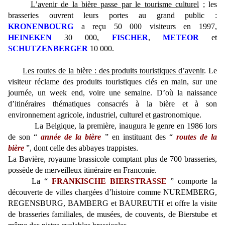
L’avenir de la bière passe par le tourisme culturel
; les
brasseries ouvrent leurs portes au grand public :
KRONENBOURG
a reçu 50 000 visiteurs en 1997,
HEINEKEN
30 000,
FISCHER
,
METEOR
et
SCHUTZENBERGER
10 000.
Les routes de la bière : des produits touristiques d’avenir
. Le
visiteur réclame des produits touristiques clés en main, sur une
journée, un week end, voire une semaine. D’où la naissance
d’itinéraires thématiques consacrés à la bière et à son
environnement agricole, industriel, culturel et gastronomique.
La Belgique, la première, inaugura le genre en 1986 lors
de son “
année de la bière
” en instituant des “
routes de la
bière
”, dont celle des abbayes trappistes.
La Bavière, royaume brassicole comptant plus de 700 brasseries,
possède de merveilleux itinéraire en Franconie.
La “
FRANKISCHE BIERSTRASSE
” comporte la
découverte de villes chargées d’histoire comme NUREMBERG,
REGENSBURG, BAMBERG et BAUREUTH et offre la visite
de brasseries familiales, de musées, de couvents, de Bierstube et