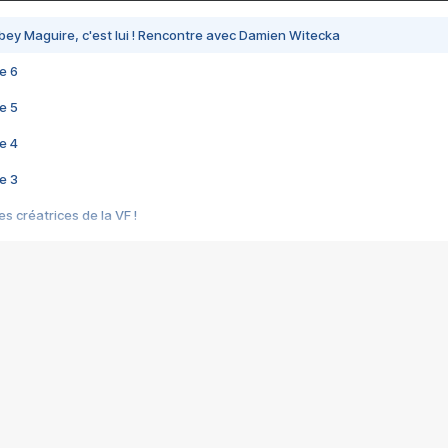
bey Maguire, c'est lui ! Rencontre avec Damien Witecka
e 6
e 5
e 4
e 3
s créatrices de la VF !
e 2
e 1
e Mektoub My Love arrive enfin ! Rencontre avec Shaïn Boumedine et Sal
i : après Toni en famille
elle réalise le bouleversant Dites lui que je l'aime
ais ! Rencontre autour de Vie privée de Rebecca Zlotowski