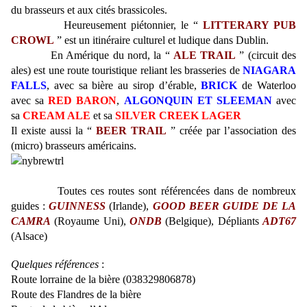
du brasseurs et aux cités brassicoles.
Heureusement piétonnier, le “
LITTERARY PUB
CROWL
” est un itinéraire culturel et ludique dans Dublin.
En Amérique du nord, la “
ALE TRAIL
” (circuit des
ales) est une route touristique reliant les brasseries de
NIAGARA
FALLS
, avec sa bière au sirop d’érable,
BRICK
de Waterloo
avec sa
RED BARON
,
ALGONQUIN ET SLEEMAN
avec
sa
CREAM ALE
et sa
SILVER CREEK LAGER
Il existe aussi la “
BEER TRAIL
” créée par l’association des
(micro) brasseurs américains.
Toutes ces routes sont référencées dans de nombreux
guides :
GUINNESS
(Irlande),
GOOD BEER GUIDE DE LA
CAMRA
(Royaume Uni),
ONDB
(Belgique), Dépliants
ADT67
(Alsace)
Quelques références
:
Route lorraine de la bière (038329806878)
Route des Flandres de la bière