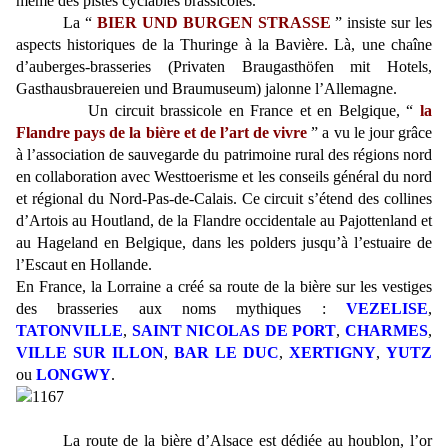
même des pistes cyclables brassicoles.
La “
BIER UND BURGEN STRASSE
” insiste sur les
aspects historiques de la Thuringe à la Bavière. Là, une chaîne
d’auberges-brasseries (Privaten Braugasthöfen mit Hotels,
Gasthausbrauereien und Braumuseum) jalonne l’Allemagne.
Un circuit brassicole en France et en Belgique, “
la
Flandre pays de la bière et de l’art de vivre
” a vu le jour grâce
à l’association de sauvegarde du patrimoine rural des régions nord
en collaboration avec Westtoerisme et les conseils général du nord
et régional du Nord-Pas-de-Calais. Ce circuit s’étend des collines
d’Artois au Houtland, de la Flandre occidentale au Pajottenland et
au Hageland en Belgique, dans les polders jusqu’à l’estuaire de
l’Escaut en Hollande.
En France, la Lorraine a créé sa route de la bière sur les vestiges
des brasseries aux noms mythiques :
VEZELISE
,
T
ATONVILLE
,
S
AINT NICOLAS DE PORT
,
CHARMES
,
VILLE SUR ILLON
,
BAR LE DUC
,
XERTIGNY
,
YUTZ
ou
LONGWY
.
La route de la bière d’Alsace est dédiée au houblon, l’or