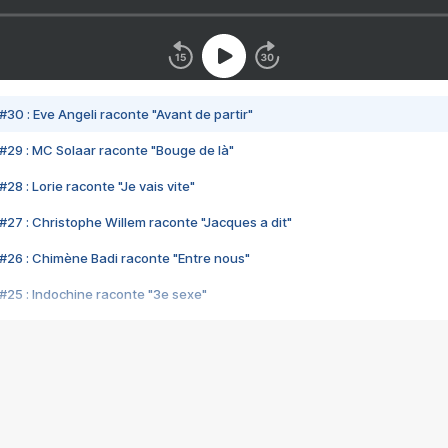
#30 : Eve Angeli raconte "Avant de partir"
#29 : MC Solaar raconte "Bouge de là"
28 : Lorie raconte "Je vais vite"
#27 : Christophe Willem raconte "Jacques a dit"
#26 : Chimène Badi raconte "Entre nous"
#25 : Indochine raconte "3e sexe"
#24 : Zaho raconte "C'est chelou"
#23 : Patrick Bruel raconte "Au café des délices"
#22 : Kyo raconte "Le chemin"
#21 : Nolwenn Leroy raconte "Cassé"