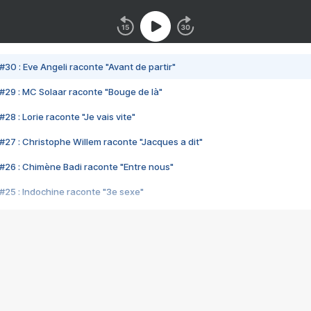
#30 : Eve Angeli raconte "Avant de partir"
#29 : MC Solaar raconte "Bouge de là"
28 : Lorie raconte "Je vais vite"
#27 : Christophe Willem raconte "Jacques a dit"
#26 : Chimène Badi raconte "Entre nous"
#25 : Indochine raconte "3e sexe"
#24 : Zaho raconte "C'est chelou"
#23 : Patrick Bruel raconte "Au café des délices"
#22 : Kyo raconte "Le chemin"
#21 : Nolwenn Leroy raconte "Cassé"