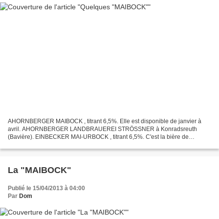
AHORNBERGER MAIBOCK , titrant 6,5%. Elle est disponible de janvier à
avril. AHORNBERGER LANDBRAUEREI STRÖSSNER à Konradsreuth
(Bavière). EINBECKER MAI-URBOCK , titrant 6,5%. C'est la bière de
référence à laquelle doivent se mesurer les potentiels producteurs...
La "MAIBOCK"
Publié le 15/04/2013 à 04:00
Par
Dom