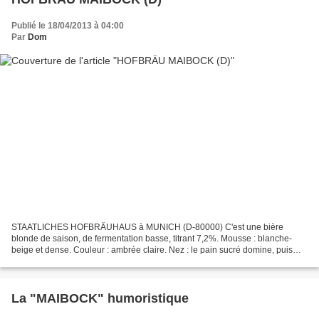
Publié le 18/04/2013 à 04:00
Par
Dom
STAATLICHES HOFBRÄUHAUS à MUNICH (D-80000) C'est une bière
blonde de saison, de fermentation basse, titrant 7,2%. Mousse : blanche-
beige et dense. Couleur : ambrée claire. Nez : le pain sucré domine, puis
viennent le miel et le caramel. Bouche : le goût...
La "MAIBOCK" humoristique