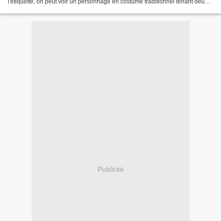
l'étiquette, on peut voir un personnage en costume traditionnel tenant deux
bières, c'est BIRGIT KRAFT : en patois local,...
Publicité