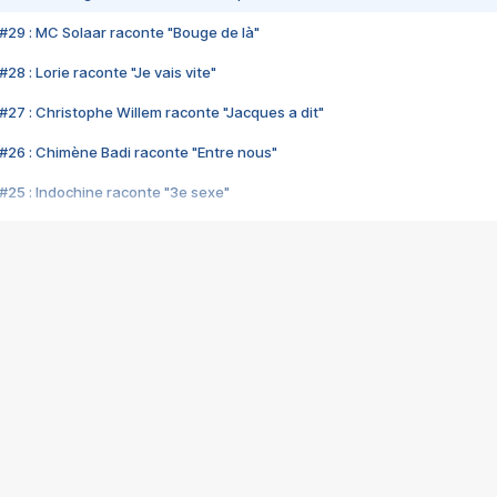
#29 : MC Solaar raconte "Bouge de là"
28 : Lorie raconte "Je vais vite"
#27 : Christophe Willem raconte "Jacques a dit"
#26 : Chimène Badi raconte "Entre nous"
#25 : Indochine raconte "3e sexe"
#24 : Zaho raconte "C'est chelou"
#23 : Patrick Bruel raconte "Au café des délices"
#22 : Kyo raconte "Le chemin"
#21 : Nolwenn Leroy raconte "Cassé"
#20 : Patrick Hernandez raconte "Born to be alive"
#19 : Lorie raconte "Près de moi"
#18 : Michael Jones raconte "A nos actes manqués" (avec Jean-Jacque