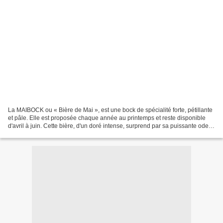
La MAIBOCK ou « Bière de Mai », est une bock de spécialité forte, pétillante
et pâle. Elle est proposée chaque année au printemps et reste disponible
d'avril à juin. Cette bière, d'un doré intense, surprend par sa puissante odeur
maltée allié à un arôme...