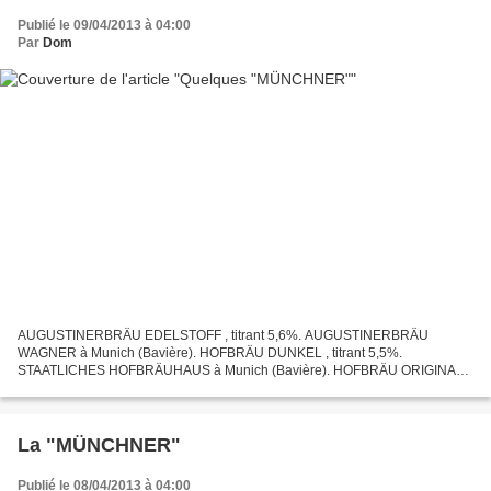
Publié le 09/04/2013 à 04:00
Par
Dom
AUGUSTINERBRÄU EDELSTOFF , titrant 5,6%. AUGUSTINERBRÄU
WAGNER à Munich (Bavière). HOFBRÄU DUNKEL , titrant 5,5%.
STAATLICHES HOFBRÄUHAUS à Munich (Bavière). HOFBRÄU ORIGINAL ,
titrant 5,1%. STAATLICHES HOFBRÄUHAUS à Munich (Bavière). HOFBRÄU
SCHWARZE...
La "MÜNCHNER"
Publié le 08/04/2013 à 04:00