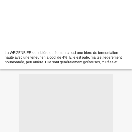
La WEIZENBIER ou « bière de froment », est une bière de fermentation
haute avec une teneur en alcool de 4%. Elle est pâle, maltée, légèrement
houblonnée, peu amère. Elle sont généralement goûteuses, fruitées et
pétillantes. Il existe une version plus...