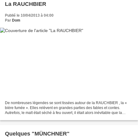
La RAUCHBIER
Publié le 10/04/2013 à 04:00
Par
Dom
De nombreuses légendes se sont tissées autour de la RAUCHBIER , la «
bière fumée ». Elles relèvent en grandes parties des fables et contes.
Autrefois, le malt était séché à feu ouvert, il était alors inévitable que la
fumée qui s'échappait se répande...
Quelques "MÜNCHNER"