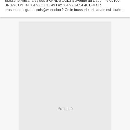
Brasserie Artisanales des GRANDS COLS 5 avenue du Dauphiné 05100
BRIANCON Tel : 04 92 21 31 49 Fax : 04 92 24 54 46 E-Mail :
brasseriedesgrandscols@wanadoo.fr Cette brasserie artisanale est située
depuis 1998 à 1300m d'altitude à proximité des cols du...
Publicité