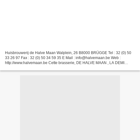
Huisbrouwerij de Halve Maan Walplein, 26 B8000 BRÜGGE Tel : 32 (0) 50
33 26 97 Fax : 32 (0) 50 34 59 35 E Mail : info@halvemaan.be Web :
http://www.halvemaan.be Cette brasserie, DE HALVE MAAN , LA DEMI
LUNE , a été mentionnée pour la première fois en...