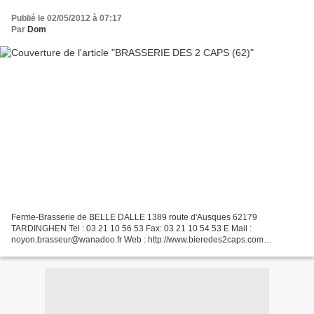
Publié le 02/05/2012 à 07:17
Par
Dom
Ferme-Brasserie de BELLE DALLE 1389 route d'Ausques 62179
TARDINGHEN Tel : 03 21 10 56 53 Fax: 03 21 10 54 53 E Mail :
noyon.brasseur@wanadoo.fr Web : http://www.bieredes2caps.com
Christophe NOYON, après des études d'ingénieur agricole à l' ISA de Lille...