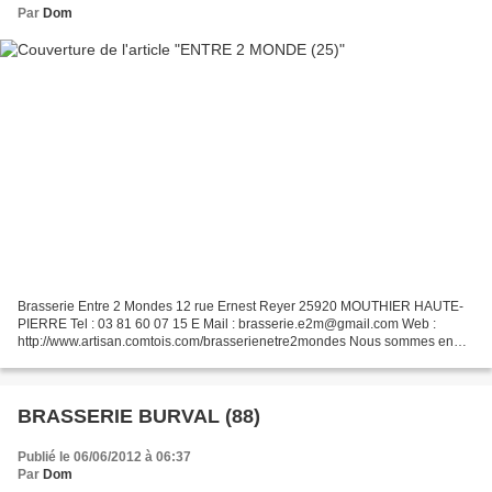
Par
Dom
Brasserie Entre 2 Mondes 12 rue Ernest Reyer 25920 MOUTHIER HAUTE-
PIERRE Tel : 03 81 60 07 15 E Mail : brasserie.e2m@gmail.com Web :
http://www.artisan.comtois.com/brasserienetre2mondes Nous sommes en
2005, il s'appelle Daniel LONGVAL, a 45 ans et arrive...
BRASSERIE BURVAL (88)
Publié le 06/06/2012 à 06:37
Par
Dom