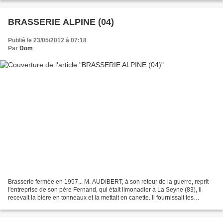
BRASSERIE ALPINE (04)
Publié le 23/05/2012 à 07:18
Par
Dom
Brasserie fermée en 1957... M. AUDIBERT, à son retour de la guerre, reprit
l'entreprise de son père Fernand, qui était limonadier à La Seyne (83), il
recevait la bière en tonneaux et la mettait en canette. Il fournissait les
cantines et un dépôt avait...