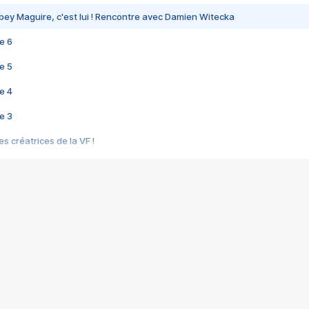
bey Maguire, c'est lui ! Rencontre avec Damien Witecka
e 6
e 5
e 4
e 3
s créatrices de la VF !
e 2
e 1
e Mektoub My Love arrive enfin ! Rencontre avec Shaïn Boumedine et Sal
i : après Toni en famille
elle réalise le bouleversant Dites lui que je l'aime
ais ! Rencontre autour de Vie privée de Rebecca Zlotowski